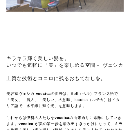
キラキラ輝く美しい髪を。
いつでも気軽に「美」を楽しめる空間－ ヴェシカ
－
上質な技術とココロに残るおもてなしを。
美容室ヴェシカ
veccica
の由来は、Bell（ベル）フランス語で
「美女」「麗人」「美しい」の意味、luccica（ルチカ）はイタ
リア語で「水平線に輝く光」を意味します。
これからは伊勢の人たちを
veccica
の由来通りに素敵にしていき
ます。
veccica
が美の第一歩を踏み出すきっかけになって、キラ
キラ輝く美しい光と楽しい時代（とき）を手に入れていただきた