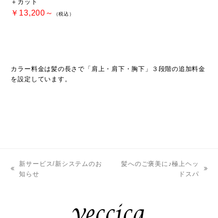
＋カット
￥13,200～
（税込）
カラー料金は髪の長さで「肩上・肩下・胸下」３段階の追加料金
を設定しています。
新サービス/新システムのお
髪へのご褒美に♪極上ヘッ
previous
next
知らせ
ドスパ
post:
post: