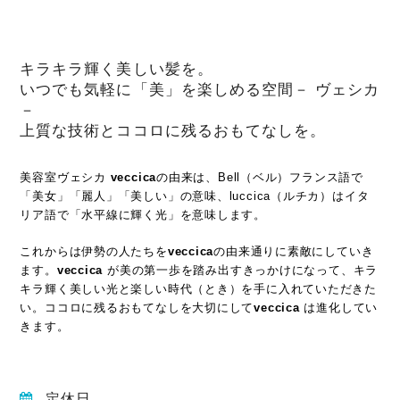
キラキラ輝く美しい髪を。
いつでも気軽に「美」を楽しめる空間－ ヴェシカ
－
上質な技術とココロに残るおもてなしを。
美容室ヴェシカ
veccica
の由来は、Bell（ベル）フランス語で
「美女」「麗人」「美しい」の意味、luccica（ルチカ）はイタ
リア語で「水平線に輝く光」を意味します。
これからは伊勢の人たちを
veccica
の由来通りに素敵にしていき
ます。
veccica
が美の第一歩を踏み出すきっかけになって、キラ
キラ輝く美しい光と楽しい時代（とき）を手に入れていただきた
い。ココロに残るおもてなしを大切にして
veccica
は進化してい
きます。
定休日