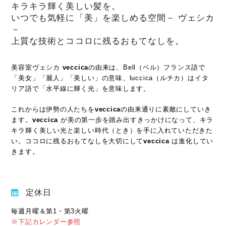
キラキラ輝く美しい髪を。
いつでも気軽に「美」を楽しめる空間－ ヴェシカ
－
上質な技術とココロに残るおもてなしを。
美容室ヴェシカ
veccica
の由来は、Bell（ベル）フランス語で
「美女」「麗人」「美しい」の意味、luccica（ルチカ）はイタ
リア語で「水平線に輝く光」を意味します。
これからは伊勢の人たちを
veccica
の由来通りに素敵にしていき
ます。
veccica
が美の第一歩を踏み出すきっかけになって、キラ
キラ輝く美しい光と楽しい時代（とき）を手に入れていただきた
い。ココロに残るおもてなしを大切にして
veccica
は進化してい
きます。
定休日
毎週月曜＆第1・第3火曜
※下記カレンダー参照