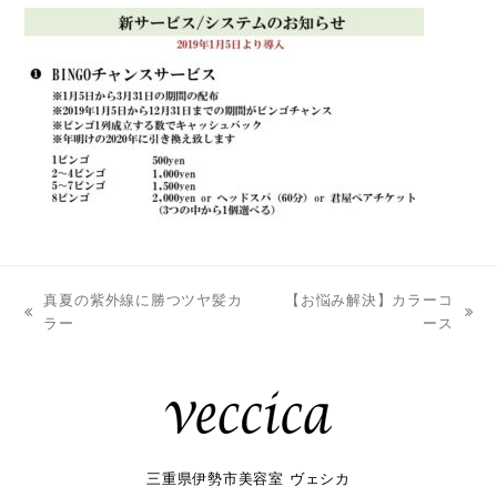
真夏の紫外線に勝つツヤ髪カ
【お悩み解決】カラーコ
previous
next
ラー
ース
post:
post:
三重県伊勢市美容室 ヴェシカ