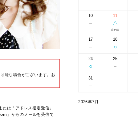
－
－
10
11
－
△
山の日
17
18
－
○
24
25
○
－
約可能な場合がございます。お
31
－
2026年7月
または「アドレス指定受信」
com
」からのメールを受信で