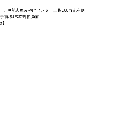
 → 伊勢志摩みやげセンター王将100m先左側
手前/御木本郵便局前
台】