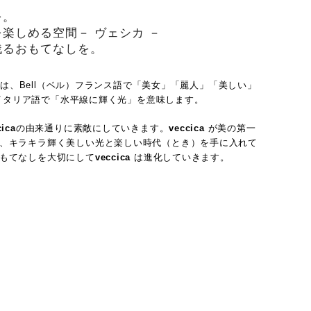
を。
楽しめる空間－ ヴェシカ －
残るおもてなしを。
は、Bell（ベル）フランス語で「美女」「麗人」「美しい」
）はイタリア語で「水平線に輝く光」を意味します。
cica
の由来通りに素敵にしていきます。
veccica
が美の第一
、キラキラ輝く美しい光と楽しい時代（とき）を手に入れて
もてなしを大切にして
veccica
は進化していきます。