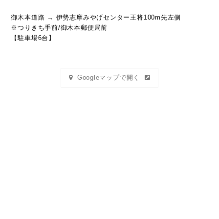
御木本道路 → 伊勢志摩みやげセンター王将100m先左側
※つりきち手前/御木本郵便局前
【駐車場6台】
Googleマップで開く