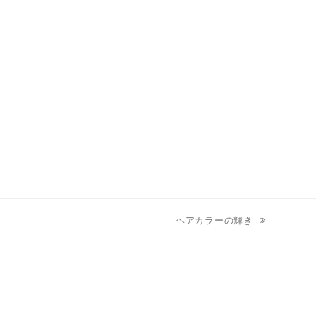
ヘアカラーの輝き
next
post: