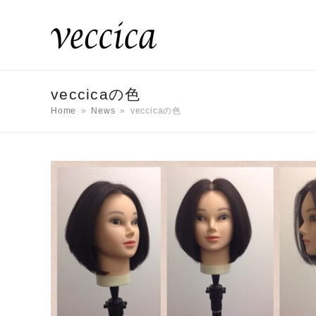
veccicaの色
Home
»
News
»
veccicaの色