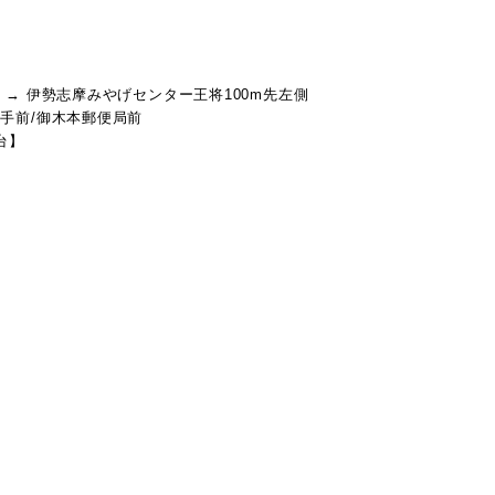
 → 伊勢志摩みやげセンター王将100m先左側
手前/御木本郵便局前
台】