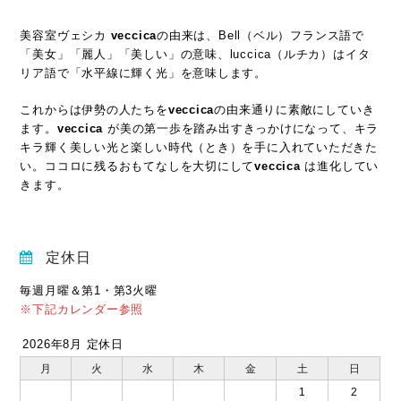
美容室ヴェシカ
veccica
の由来は、Bell（ベル）フランス語で
「美女」「麗人」「美しい」の意味、luccica（ルチカ）はイタ
リア語で「水平線に輝く光」を意味します。
これからは伊勢の人たちを
veccica
の由来通りに素敵にしていき
ます。
veccica
が美の第一歩を踏み出すきっかけになって、キラ
キラ輝く美しい光と楽しい時代（とき）を手に入れていただきた
い。ココロに残るおもてなしを大切にして
veccica
は進化してい
きます。
定休日
毎週月曜＆第1・第3火曜
※下記カレンダー参照
2026年8月 定休日
月
火
水
木
金
土
日
1
2