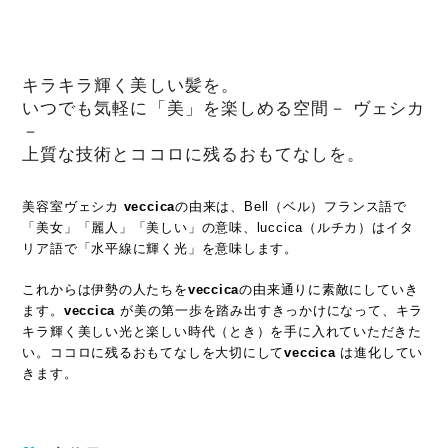
キラキラ輝く美しい髪を。
いつでも気軽に「美」を楽しめる空間－ ヴェシカ
－
上質な技術とココロに残るおもてなしを。
美容室ヴェシカ
veccica
の由来は、Bell（ベル）フランス語で
「美女」「麗人」「美しい」の意味、luccica（ルチカ）はイタ
リア語で「水平線に輝く光」を意味します。
これからは伊勢の人たちを
veccica
の由来通りに素敵にしていき
ます。
veccica
が美の第一歩を踏み出すきっかけになって、キラ
キラ輝く美しい光と楽しい時代（とき）を手に入れていただきた
い。ココロに残るおもてなしを大切にして
veccica
は進化してい
きます。